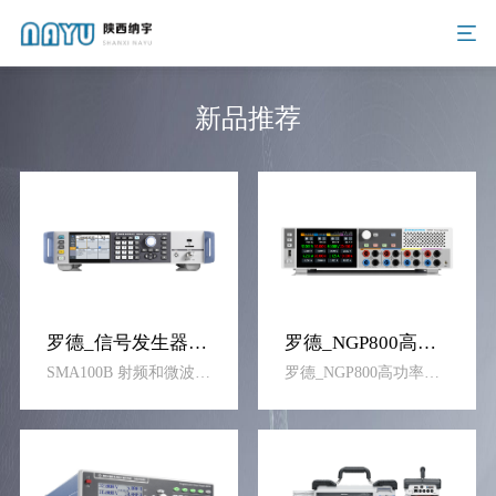
新品推荐
罗德_信号发生器SMA100B
罗德_NGP800高功率多通道电源
SMA100B 射频和微波信号发生器提供丝毫不含糊的顶尖性能。在维持最高输出功率的同时它提供最纯净的输出信号。作为全球领先的信号发生器，它可以完成射频半导体、无 线通信、航空航天以及国防领域最苛刻组件、模块和系统的测试与测量任务。
罗德_NGP800高功率多通道电源