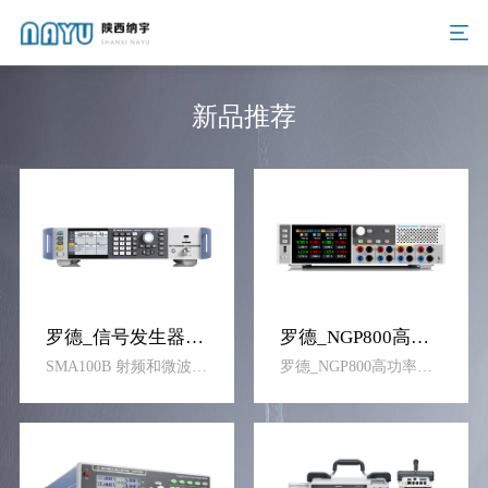
新品推荐
罗德_信号发生器SMA100B
罗德_NGP800高功率多通道电源
SMA100B 射频和微波信号发生器提供丝毫不含糊的顶尖性能。在维持最高输出功率的同时它提供最纯净的输出信号。作为全球领先的信号发生器，它可以完成射频半导体、无 线通信、航空航天以及国防领域最苛刻组件、模块和系统的测试与测量任务。
罗德_NGP800高功率多通道电源